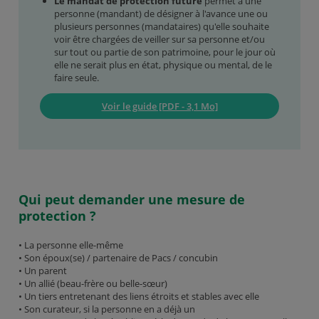
Le mandat de protection future
permet à une
personne (mandant) de désigner à l'avance une ou
plusieurs personnes (mandataires) qu'elle souhaite
voir être chargées de veiller sur sa personne et/ou
sur tout ou partie de son patrimoine, pour le jour où
elle ne serait plus en état, physique ou mental, de le
faire seule.
Voir le guide [PDF - 3,1 Mo]
Qui peut demander une mesure de
protection ?
• La personne elle-même
• Son époux(se) / partenaire de Pacs / concubin
• Un parent
• Un allié (beau-frère ou belle-sœur)
• Un tiers entretenant des liens étroits et stables avec elle
• Son curateur, si la personne en a déjà un