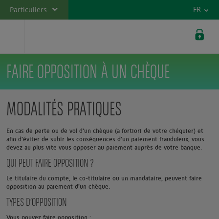
Versi
FR
Particuliers
Banque privée
Professionnels
FAIRE OPPOSITION À UN CHÈQUE
Entreprises
MODALITÉS PRATIQUES
En cas de perte ou de vol d'un chèque (a fortiori de votre chéquier) et
afin d'éviter de subir les conséquences d'un paiement frauduleux, vous
devez au plus vite vous opposer au paiement auprès de votre banque.
QUI PEUT FAIRE OPPOSITION ?
Le titulaire du compte, le co-titulaire ou un mandataire, peuvent faire
opposition au paiement d'un chèque.
TYPES D’OPPOSITION
Vous pouvez faire opposition :