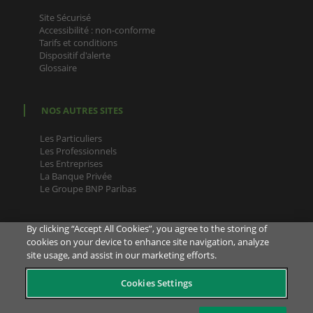
Site Sécurisé
Accessibilité : non-conforme
Tarifs et conditions
Dispositif d'alerte
Glossaire
NOS AUTRES SITES
Les Particuliers
Les Professionnels
Les Entreprises
La Banque Privée
Le Groupe BNP Paribas
By clicking “Accept All Cookies”, you agree to the storing of
cookies on your device to enhance site navigation, analyze
site usage, and assist in our marketing efforts.
Pour la bonne exécution de vos contrats, et en cas de
Cookies Settings
réclamations/contestations, votre Conseiller est joignable sur
sa ligne directe (appel non surtaxé). Si vous ne disposez plus
de son numéro de téléphone direct, envoyez-lui un message