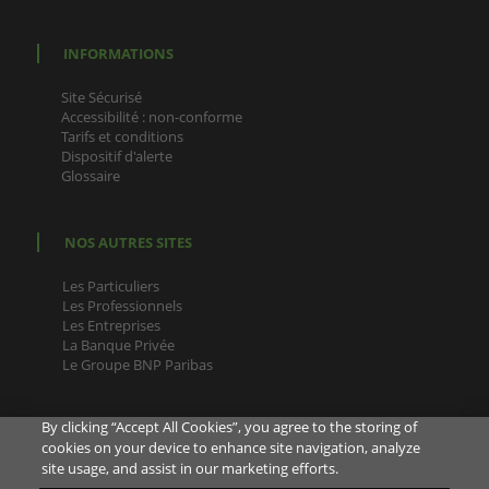
INFORMATIONS
Site Sécurisé
Accessibilité : non-conforme
Tarifs et conditions
Dispositif d'alerte
Glossaire
NOS AUTRES SITES
Les Particuliers
Les Professionnels
Les Entreprises
La Banque Privée
Le Groupe BNP Paribas
By clicking “Accept All Cookies”, you agree to the storing of
cookies on your device to enhance site navigation, analyze
site usage, and assist in our marketing efforts.