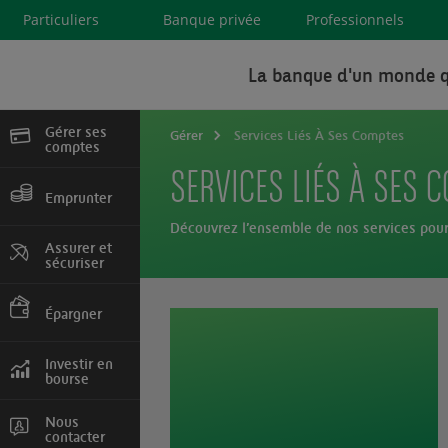
Particuliers
Banque privée
Professionnels
La banque d'un monde q
Gérer ses
Gérer
Services Liés À Ses Comptes
comptes
SERVICES LIÉS À SES 
Devenir client, cartes
et services
Emprunter
Découvrez l’ensemble de nos services pour
Crédit immobilier,
consommation
Assurer et
sécuriser
Auto, Habitation,
Prévoyance
Épargner
Comptes et livrets,
assurance vie
Investir en
bourse
Marchés en direct,
Comptes, Tarifs
Nous
contacter