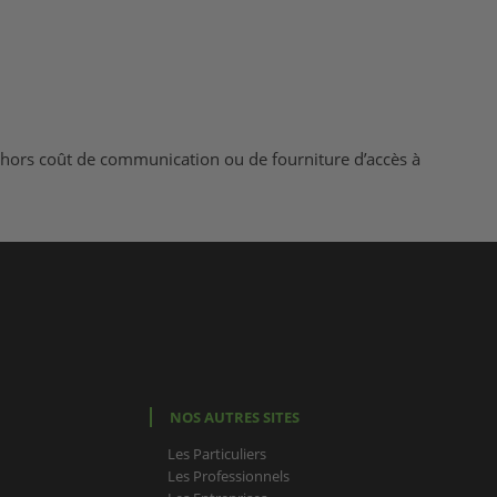
é, hors coût de communication ou de fourniture d’accès à
NOS AUTRES SITES
Les Particuliers
Les Professionnels