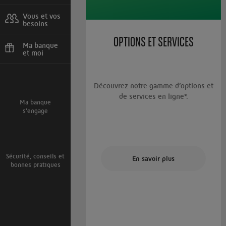
Urgences, agences
Vous et vos
besoins
Projets, situations,
OPTIONS ET SERVICES
client international
Ma banque
et moi
Parrainage, bons
plans
Découvrez notre gamme d’options et
de services en ligne*.
Ma banque
s'engage
Sécurité, conseils et
En savoir plus
bonnes pratiques