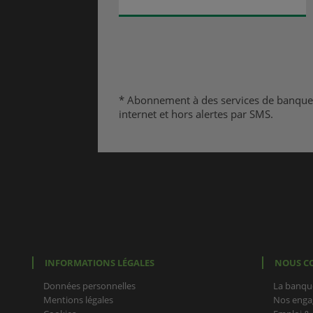
* Abonnement à des services de banque à d
internet et hors alertes par SMS.
INFORMATIONS LÉGALES
NOUS C
Données personnelles
La banqu
Mentions légales
Nos enga