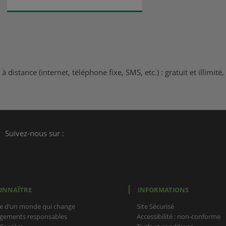
istance (internet, téléphone fixe, SMS, etc.) : gratuit et illimit
Suivez-nous sur :
ONNAÎTRE
INFORMATIONS
e d’un monde qui change
Site Sécurisé
gements responsables
Accessibilité : non-conforme