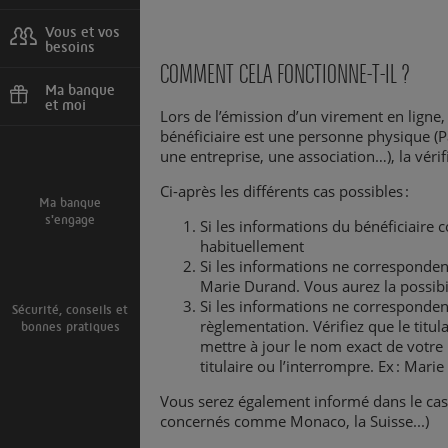
Urgences, agences
Vous et vos
besoins
COMMENT CELA FONCTIONNE-T-IL ?
Projets, situations,
client international
Ma banque
et moi
Lors de l’émission d’un virement en ligne,
Parrainage, bons
bénéficiaire est une personne physique (Pa
plans
une entreprise, une association…), la véri
Ci-après les différents cas possibles :
Ma banque
s'engage
Si les informations du bénéficiaire 
habituellement
Si les informations ne corresponden
Marie Durand. Vous aurez la possibi
Si les informations ne corresponden
Sécurité, conseils et
règlementation. Vérifiez que le tit
bonnes pratiques
mettre à jour le nom exact de votre 
titulaire ou l’interrompre. Ex : Mar
Vous serez également informé dans le cas 
concernés comme Monaco, la Suisse...)