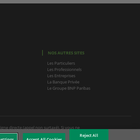
NOS AUTRES SITES
Les Particuliers
Les Professionnels
Les Entreprises
La Banque Privée
Le Groupe BNP Paribas
igne directe (appel non surtaxé). Si vous ne
ous le donnera à nouveau en retour.
Reject All
ettings
Accept All Cookies