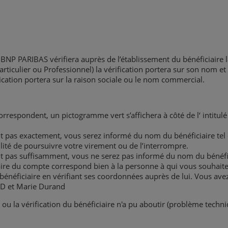
 BNP PARIBAS vérifiera auprès de l’établissement du bénéficiaire l
rticulier ou Professionnel) la vérification portera sur son nom e
fication portera sur la raison sociale ou le nom commercial.
correspondent, un pictogramme vert s’affichera à côté de l‘ intit
t pas exactement, vous serez informé du nom du bénéficiaire tel 
lité de poursuivre votre virement ou de l’interrompre.
t pas suffisamment, vous ne serez pas informé du nom du bénéfic
ulaire du compte correspond bien à la personne à qui vous souhait
bénéficiaire en vérifiant ses coordonnées auprès de lui. Vous avez 
ie D et Marie Durand
ou la vérification du bénéficiaire n'a pu aboutir (problème tech