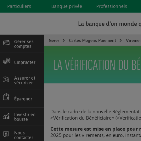
Particuliers
Banque privée
Professionnels
La banque d'un monde q
Gérer
Cartes Moyens Paiement
Viremen
Gérer ses
comptes
Devenir client, cartes
LA VÉRIFICATION DU BÉ
et services
Emprunter
Crédit immobilier,
consommation
Assurer et
sécuriser
Auto, Habitation,
Prévoyance
Épargner
Comptes et livrets,
Dans le cadre de la nouvelle Règlementati
assurance vie
Investir en
« Vérification du Bénéficiaire » (« Verifica
bourse
Marchés en direct,
Cette mesure est mise en place pour r
Comptes, Tarifs
Nous
2025 pour les virements, en euro, instant
contacter