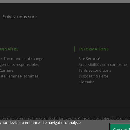
Suivez-nous sur :
ONNAÎTRE
INFORMATIONS
e d’un monde qui change
Site Sécurisé
gements responsables
Accessibilité : non-conforme
Carrière
Tarifs et conditions
alité Femmes-Hommes
Dispositif d'alerte
Glossaire
 en cas de réclamations/contestations, votre Conseiller est joignable sur sa l
n your device to enhance site navigation, analyze
éphone direct, envoyez-lui un message par votre messagerie sécurisée, il v
Cookies S