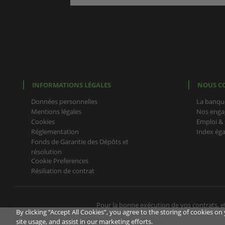
INFORMATIONS LÉGALES
NOUS C
Données personnelles
La banqu
Mentions légales
Nos enga
Cookies
Emploi & 
Réglementation
Index ég
Fonds de Garantie des Dépôts et
résolution
Cookie Preferences
Résiliation de contrat
Pour la bonne exécution de vos contrats, et
By clicking “Accept All Cookies”, you agree to the storing of cookies o
disposez plus de son numéro de tél
site usage, and assist in our marketing efforts.