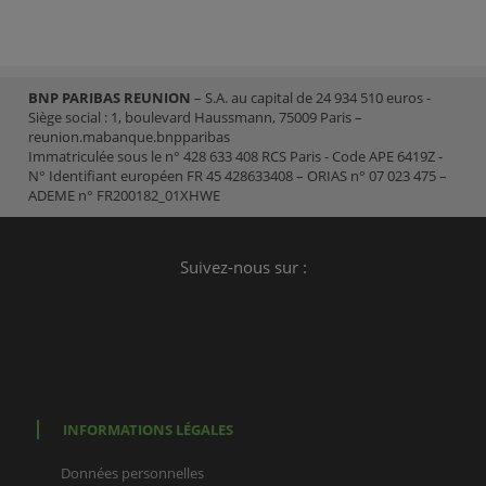
BNP PARIBAS REUNION
– S.A. au capital de 24 934 510 euros -
Siège social : 1, boulevard Haussmann, 75009 Paris –
reunion.mabanque.bnpparibas
Immatriculée sous le n° 428 633 408 RCS Paris - Code APE 6419Z -
N° Identifiant européen FR 45 428633408 – ORIAS n° 07 023 475 –
ADEME n° FR200182_01XHWE
Suivez-nous sur :
INFORMATIONS LÉGALES
Données personnelles