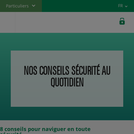
Versi
FR
Particuliers
Banque privée
Professionnels
Entreprises
NOS CONSEILS SÉCURITÉ AU
QUOTIDIEN
8 conseils pour naviguer en toute