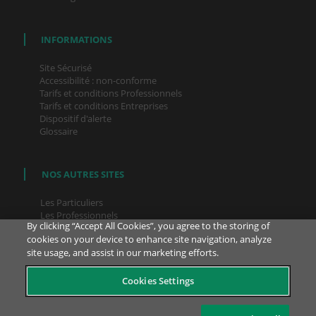
INFORMATIONS
Site Sécurisé
Accessibilité : non-conforme
Tarifs et conditions Professionnels
Tarifs et conditions Entreprises
Dispositif d'alerte
Glossaire
NOS AUTRES SITES
Les Particuliers
Les Professionnels
By clicking “Accept All Cookies”, you agree to the storing of
Les Entreprises
cookies on your device to enhance site navigation, analyze
La Banque Privée
site usage, and assist in our marketing efforts.
Le Groupe BNP Paribas
Cookies Settings