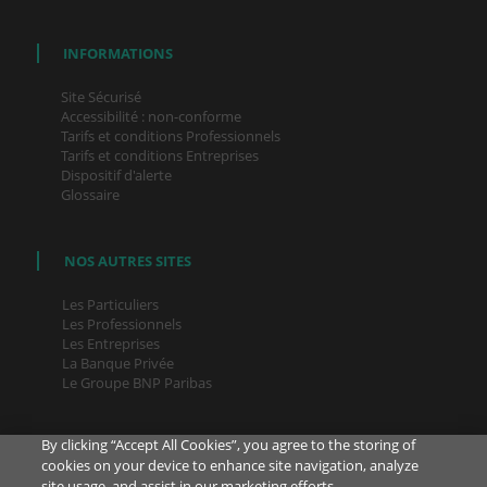
INFORMATIONS
Site Sécurisé
Accessibilité : non-conforme
Tarifs et conditions Professionnels
Tarifs et conditions Entreprises
Dispositif d'alerte
Glossaire
NOS AUTRES SITES
Les Particuliers
Les Professionnels
Les Entreprises
La Banque Privée
Le Groupe BNP Paribas
By clicking “Accept All Cookies”, you agree to the storing of
cookies on your device to enhance site navigation, analyze
site usage, and assist in our marketing efforts.