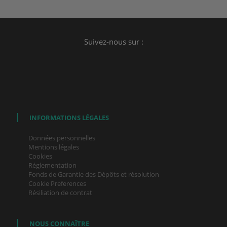
Suivez-nous sur :
INFORMATIONS LÉGALES
Données personnelles
Mentions légales
Cookies
Réglementation
Fonds de Garantie des Dépôts et résolution
Cookie Preferences
Résiliation de contrat
NOUS CONNAÎTRE